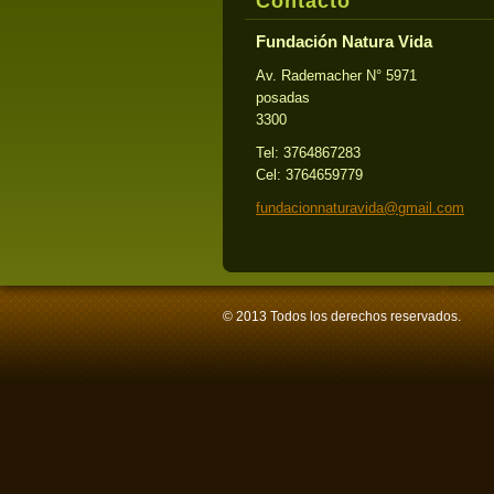
Contacto
Fundación Natura Vida
Av. Rademacher N° 5971
posadas
3300
Tel: 3764867283
Cel: 3764659779
fundacio
nnaturav
ida@gmai
l.com
© 2013 Todos los derechos reservados.